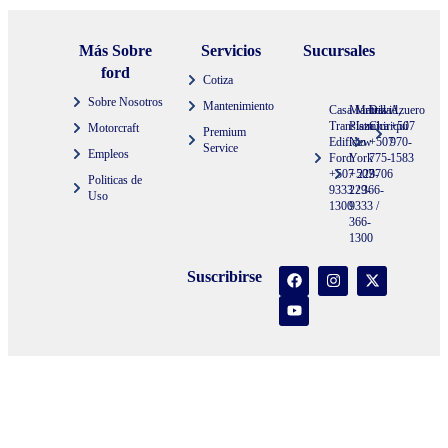
Más Sobre
Servicios
Sucursales
ford
Cotiza
Sobre Nosotros
Mantenimiento
Casa Matriz
Marbella
David,
Azuero
Transístmica
Plaza
Chiriquí
+507
Motorcraft
Premium
Edificio
New
+507
970-
Service
Empleos
Ford
York
775-
1583
+507 229-
+507
3706
Politicas de
9333 / 366-
229-
Uso
1300
9333 /
366-
1300
Suscribirse