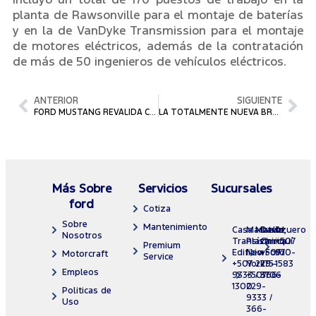
planta de Rawsonville para el montaje de baterías
y en la de VanDyke Transmission para el montaje
de motores eléctricos, además de la contratación
de más de 50 ingenieros de vehículos eléctricos.
ANTERIOR
SIGUIENTE
FORD MUSTANG REVALIDA COMO EL AUTO DEPORTIVO MÁS VENDIDO DEL MUNDO
LA TOTALMENTE NUEVA BRONCO SPORT GANA EL PREMIO TOP SAFETY PICK + DEL INSURANCE INSTITUTE FOR HIGHWAY SAFETY
Más Sobre
Servicios
Sucursales
ford
Cotiza
Sobre
Mantenimiento
Casa Matriz
Marbella
David,
Azuero
Nosotros
Transístmica
Plaza
Chiriquí
+507
Premium
Edificio Ford
New
+507
970-
Motorcraft
Service
+507 229-
York
775-
1583
Empleos
9333 / 366-
+507
3706
1300
229-
Politicas de
9333 /
Uso
366-