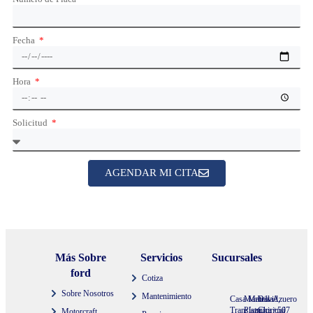
Fecha
Hora
Solicitud
AGENDAR MI CITA
Más Sobre
Servicios
Sucursales
ford
Cotiza
Sobre Nosotros
Mantenimiento
Casa Matriz
Marbella
David,
Azuero
Transístmica
Plaza
Chiriquí
+507
Motorcraft