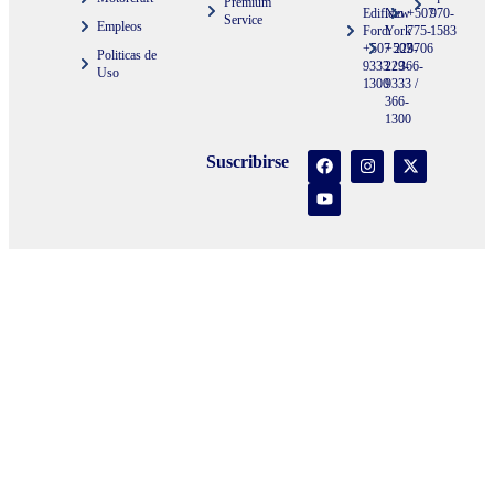
Premium
Edificio
New
+507
970-
Service
Empleos
Ford
York
775-
1583
+507 229-
+507
3706
Politicas de
9333 / 366-
229-
Uso
1300
9333 /
366-
1300
Suscribirse