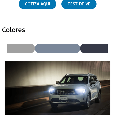
COTIZA AQUÍ
TEST DRIVE
Colores
cl5
cl6