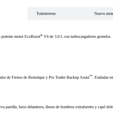
®
Todoterreno
Nuevo moto
tor
®
un potente motor EcoBoost
V6 de 3.0 L con turbocargadores gemelos.
™
olador de Frenos de Remolque y Pro Trailer Backup Assist
. Estándar e
va parrilla, faros delanteros, líneas de hombros extrafuertes y capó dob