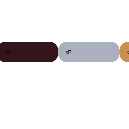
cl6
cl7