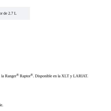
r de 2.7 L
®
®
n la Ranger
Raptor
. Disponible en la XLT y LARIAT.
le.